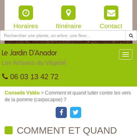
Horaires
Itinéraire
Contact
Le
Jardin D'Anador
Toggl
navig
Les Artisans du Végétal
06 03 13 42 72
Conseils Vidéo
> Comment et quand lutter contre les vers
de la pomme (carpocapse) ?
COMMENT ET QUAND