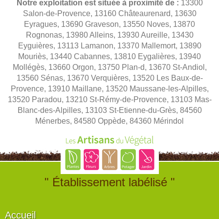
Notre exploitation est située à proximité de :
13300
Salon-de-Provence, 13160 Châteaurenard, 13630
Eyragues, 13690 Graveson, 13550 Noves, 13870
Rognonas, 13980 Alleins, 13930 Aureille, 13430
Eyguières, 13113 Lamanon, 13370 Mallemort, 13890
Mouriès, 13440 Cabannes, 13810 Eygalières, 13940
Mollégès, 13660 Orgon, 13750 Plan-d, 13670 St-Andiol,
13560 Sénas, 13670 Verquières, 13520 Les Baux-de-
Provence, 13910 Maillane, 13520 Maussane-les-Alpilles,
13520 Paradou, 13210 St-Rémy-de-Provence, 13103 Mas-
Blanc-des-Alpilles, 13103 St-Etienne-du-Grès, 84560
Ménerbes, 84580 Oppède, 84360 Mérindol
" Établissement labélisé "
Accueil