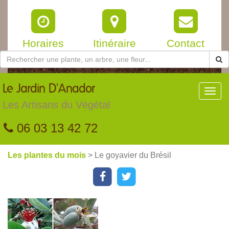
Horaires
Itinéraire
Contact
Le
Jardin D'Anador
Toggl
navig
Les Artisans du Végétal
06 03 13 42 72
Les plantes du mois
> Le goyavier du Brésil