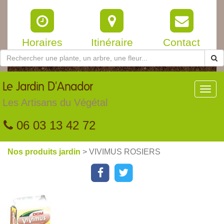
Horaires
Itinéraire
Contact
Le
Jardin D'Anador
Toggl
navig
Les Artisans du Végétal
06 03 13 42 72
Nos produits jardin
> VIVIMUS ROSIERS