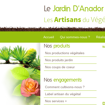
Le
Jardin D'Anador
Artisans
Végé
Les
du
Accueil
Qui sommes-nous ?
Réali
Nos
produits
N
Nos productions végétales
Nos produits jardin
Nos coups de coeur
Nos
engagements
Comment cultivons-nous ?
Label artisan du végétal
Nos services +
D