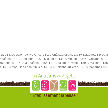
 de :
13300 Salon-de-Provence, 13160 Châteaurenard, 13630 Eyragues, 13690 
 Eyguières, 13113 Lamanon, 13370 Mallemort, 13890 Mouriès, 13440 Cabannes, 13
3560 Sénas, 13670 Verquières, 13520 Les Baux-de-Provence, 13910 Maillane, 135
, 13103 Mas-Blanc-des-Alpilles, 13103 St-Etienne-du-Grès, 84560 Ménerbes, 84
" Établissement labélisé "