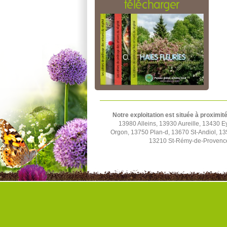
télécharger
Notre exploitation est située à proximité
13980 Alleins, 13930 Aureille, 13430
Orgon, 13750 Plan-d, 13670 St-Andiol, 1
13210 St-Rémy-de-Provence