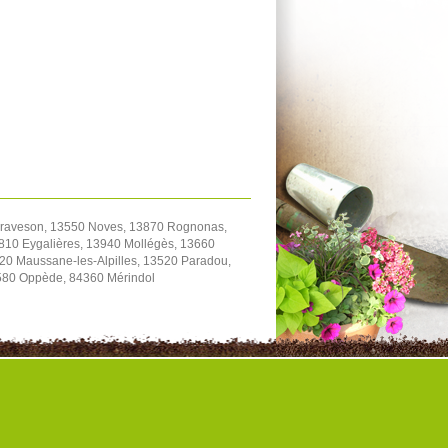
Graveson, 13550 Noves, 13870 Rognonas,
810 Eygalières, 13940 Mollégès, 13660
20 Maussane-les-Alpilles, 13520 Paradou,
580 Oppède, 84360 Mérindol