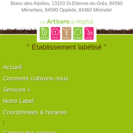
Blanc-des-Alpilles, 13103 St-Etienne-du-Grès, 84560
Ménerbes, 84580 Oppède, 84360 Mérindol
" Établissement labélisé "
Accueil
Comment cultivons-nous
Services +
Notre Label
Coordonnées & horaires
|
Gestion des cookies