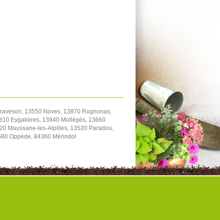
Graveson, 13550 Noves, 13870 Rognonas,
810 Eygalières, 13940 Mollégès, 13660
20 Maussane-les-Alpilles, 13520 Paradou,
580 Oppède, 84360 Mérindol