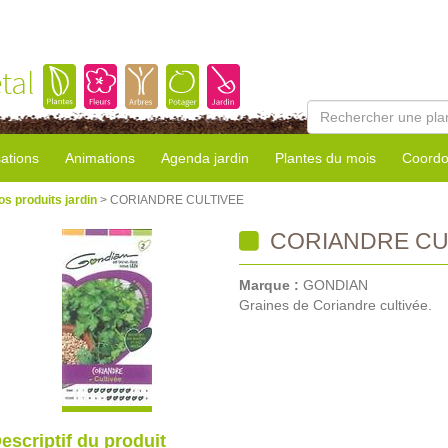
tal
sations
Animations
Agenda jardin
Plantes du mois
Coordo
os produits jardin
> CORIANDRE CULTIVEE
CORIANDRE CU
Marque :
GONDIAN
Graines de Coriandre cultivée.
escriptif du produit