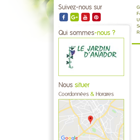
Suivez-nous sur
G
F
U
S
Qui sommes
-nous ?
R
Nous
situer
Coordonnées
&
Horaires