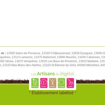
 de :
13300 Salon-de-Provence, 13160 Châteaurenard, 13630 Eyragues, 13690 
 Eyguières, 13113 Lamanon, 13370 Mallemort, 13890 Mouriès, 13440 Cabannes, 13
3560 Sénas, 13670 Verquières, 13520 Les Baux-de-Provence, 13910 Maillane, 135
, 13103 Mas-Blanc-des-Alpilles, 13103 St-Etienne-du-Grès, 84560 Ménerbes, 84
" Établissement labélisé "