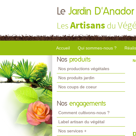
Le
Jardin D'Anador
Artisans
Végé
Les
du
Accueil
Qui sommes-nous ?
Réali
Nos
produits
N
Nos productions végétales
Nos produits jardin
Nos coups de coeur
Nos
engagements
Comment cultivons-nous ?
Label artisan du végétal
Nos services +
D