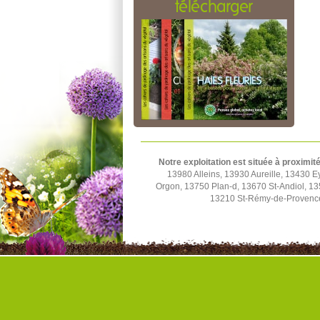
télécharger
Notre exploitation est située à proximité
13980 Alleins, 13930 Aureille, 13430
Orgon, 13750 Plan-d, 13670 St-Andiol, 1
13210 St-Rémy-de-Provence