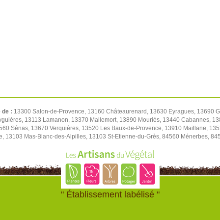
 de :
13300 Salon-de-Provence, 13160 Châteaurenard, 13630 Eyragues, 13690 
 Eyguières, 13113 Lamanon, 13370 Mallemort, 13890 Mouriès, 13440 Cabannes, 13
3560 Sénas, 13670 Verquières, 13520 Les Baux-de-Provence, 13910 Maillane, 135
, 13103 Mas-Blanc-des-Alpilles, 13103 St-Etienne-du-Grès, 84560 Ménerbes, 84
" Établissement labélisé "