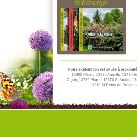
télécharger
Notre exploitation est située à proximité
13980 Alleins, 13930 Aureille, 13430
Orgon, 13750 Plan-d, 13670 St-Andiol, 1
13210 St-Rémy-de-Provence