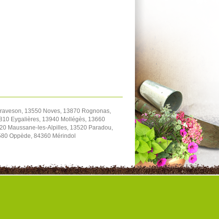
Graveson, 13550 Noves, 13870 Rognonas,
810 Eygalières, 13940 Mollégès, 13660
20 Maussane-les-Alpilles, 13520 Paradou,
580 Oppède, 84360 Mérindol