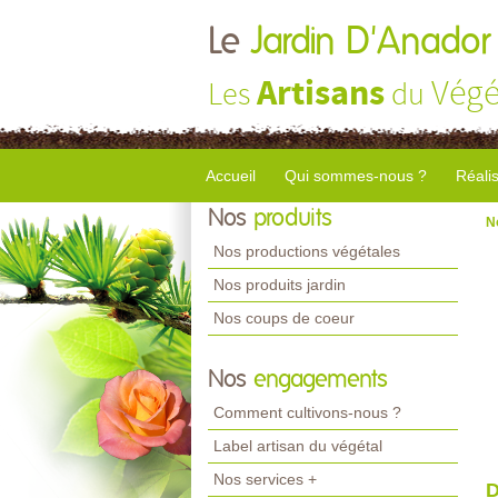
Le
Jardin D'Anador
Artisans
Végé
Les
du
Accueil
Qui sommes-nous ?
Réali
Nos
produits
N
Nos productions végétales
Nos produits jardin
Nos coups de coeur
Nos
engagements
Comment cultivons-nous ?
Label artisan du végétal
Nos services +
D