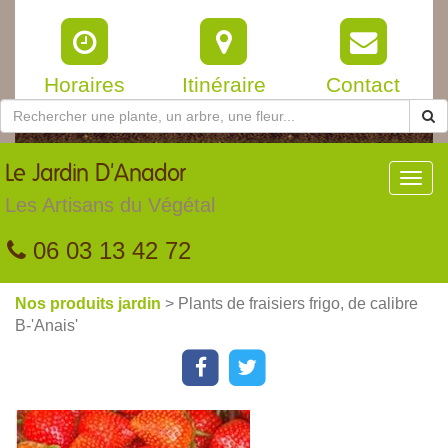
Horaires
Itinéraire
Contact
Le
Jardin D'Anador
Toggl
navig
Les Artisans du Végétal
06 03 13 42 72
Nos produits jardin
> Plants de fraisiers frigo, de calibre
B-'Anais'