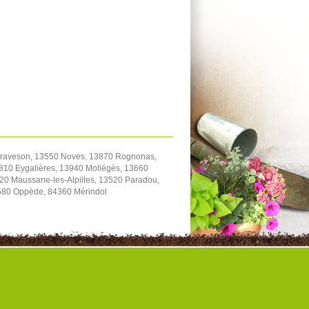
Graveson, 13550 Noves, 13870 Rognonas,
810 Eygalières, 13940 Mollégès, 13660
20 Maussane-les-Alpilles, 13520 Paradou,
580 Oppède, 84360 Mérindol